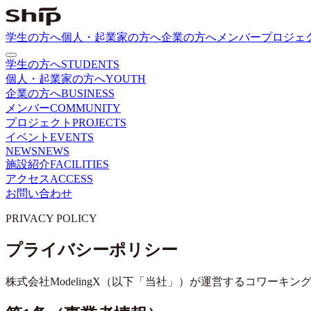
学生の方へ
個人・起業家の方へ
企業の方へ
メンバー
プロジェ
学生の方へ
STUDENTS
個人・起業家の方へ
YOUTH
企業の方へ
BUSINESS
メンバー
COMMUNITY
プロジェクト
PROJECTS
イベント
EVENTS
NEWS
NEWS
施設紹介
FACILITIES
アクセス
ACCESS
お問い合わせ
PRIVACY POLICY
プライバシーポリシー
株式会社ModelingX（以下「当社」）が運営するコワー